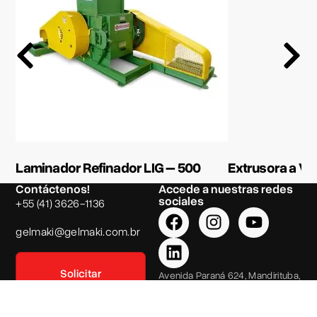
Laminador Refinador LIG – 500
Extrusora a Va
Contáctenos!
Accede a nuestras redes
sociales
+55 (41) 3626-1136
gelmaki@gelmaki.com.br
Solicitar
Avenida Paraná 624, Mandirituba,
cotización
Paraná – Brazil
2024 Gelmaki Indústria de