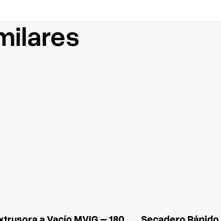
milares
xtrusora a Vacío MVIG – 180
Secadero Rápido 