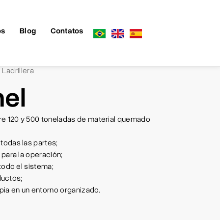
os
Blog
Contatos
Ladrillera
,
el
e 120 y 500 toneladas de material quemado
odas las partes;
para la operación;
odo el sistema;
ductos;
pia en un entorno organizado.