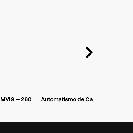
o MVIG – 260
Automatismo de Carga
L