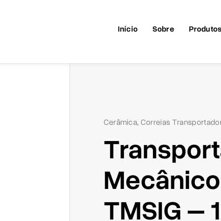
Início
Sobre
Produto
Cerâmica
Correias Transportado
,
Transpor
Mecânico
TMSIG – 