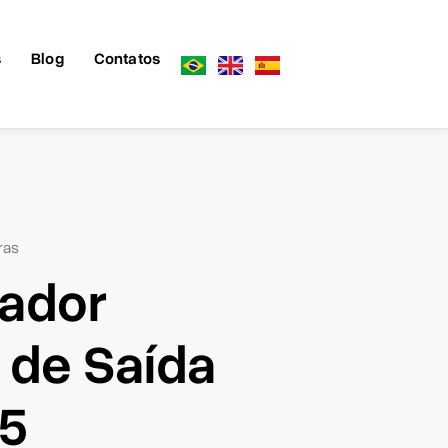
s
Blog
Contatos
ras
tador
 de Saída
15